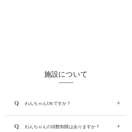
※「いぬやど」への会員登録は無料です。
14日前～8日前 50％
7日前～当日 100％
となります。
【第一スマートからのお知らせ】
万が一の旅行キャンセルに備える「いぬやどあ
んしん保険」を案内しております。
※いぬやどまたは施設公式サイト経由でのご予
約が対象となります。
※引受保険会社：第一スマート少額短期保険株
施設について
式会社
いぬやどあんしん保険の詳細・お申込み
はこちら
わんちゃんOKですか？
全棟同伴可能となっております。
わんちゃんの頭数制限はありますか？