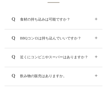
食材の持ち込みは可能ですか？
持ち込みは可能です。持ち込み料も発生しませ
ん。
BBQコンロは持ち込んでいいですか？
火器類の持ち込みは一切不可となります。ご了
承ください。
近くにコンビニやスーパーはありますか？
車で5分の場所におどや岩井店、セブン-イレブ
ン 安房富山高崎店がございます。
飲み物の販売はありますか。
ソフトドリンクやアルコール（地酒）の販売を
行っております。