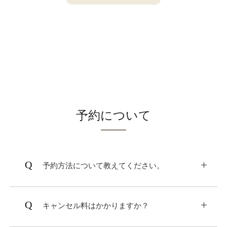
予約について
予約方法について教えてください。
ドッグヴィラ千葉南房総では、「いぬやど」サ
イトより会員登録後ご予約をいただきますと、
キャンセル料はかかりますか？
5％OFFにてご利用いただけます。
会員登録せずご予約することも可能です。
21日前～15日前 10％