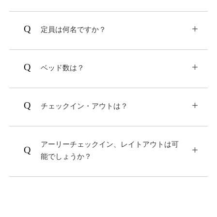
制限なくご利用いただけます。
定員は何名ですか？
2ベッドタイプ、4ベッドタイプともに2～4名
となります。
ベッド数は？
2ベッドタイプ：セミダブルベッド×2、3名以
上はマットレスをご用意します。
チェックイン・アウトは？
4ベッドタイプ：セミダブルベッド×4
となります。
チェックイン：15:00～
チェックアウト：11:00まで
アーリーチェックイン、レイトアウトは可
となります。
能でしょうか？
はい、可能でございます。
アーリーチェックイン（14:00〜 ）：追加料
金 5,500円
レイトチェックアウト（12:00まで）：追加料