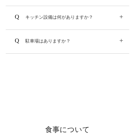
ケージ、食器、タオル、ウエットティッシュ、
駐車場、BBQグリル（素泊り時有料）、包
プールは冷水となっており、夏季のみご利用い
消臭ミスト、エチケット袋、ドライヤーをご用
丁、まな板、栓抜き、ドライヤーがございま
ただけます。
意しております。
キッチン設備は何がありますか？
す。
プールは一年中水をはっており、気温が下がる
割りばし、ナイフ、フォーク、スプーン、お
レンタル品もございますので、詳細は
お部屋ペ
レンタル品もございますので、詳細は
お部屋ペ
と水遊びはできませんが、揺らめく水面を眺め
皿、お椀、コーヒーカップ​がございます。
ージ
をご確認ください。
ージ
をご確認ください。
駐⾞場はありますか？
ながら過ごす他にはない優雅なご滞在をお楽し
みいただけます。
無料駐車場がございます。
食事について