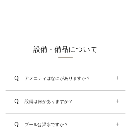
金 5,500円
となります。
設備・備品について
アメニティはなにがありますか？
バスタオル、フェイスタオル、シャンプー、コ
ンディショナー、ボディソープ、ハブラシセッ
設備は何がありますか？
ト、クシ、カミソリ、スキンケアセット、パジ
ャマ​がございます。
エアコン、空気清浄機・加湿器、洗浄機付トイ
レ、天然温泉浴室、フィンランドサウナ、電子
プールは温水ですか？
愛犬用備品は、トイレトレー、トイレシーツ、
レンジ、電気ポット、冷蔵庫、無料WiFi、無料