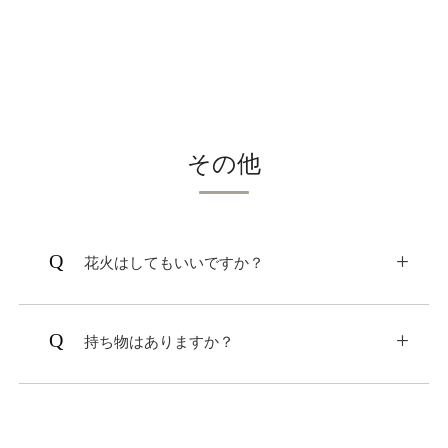
その他
花⽕はしてもいいですか？
指定場所でのみ可能となります。​
また、噴射式花火、打ち上げ花火は禁止とさせ
持ち物はありますか？
て頂き、手持ち花火のみ可能です。​
花火をお楽しみ頂ける時間は21：00までとな
5種以上の混合ワクチン予防接種証明書と、狂
ります。なお、当客室内に花火用のバケツ・チ
犬病予防注射済証をお持ちください。
ャッカマンをご用意しておりますのでご利用く
ださい。​